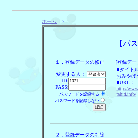
ホーム
>
【パ
１．登録データの修正
[登録デー
■タイト
変更する人：
おみやげタ
ID:
■URL：
PASS:
http://ww
tahiti.info/
パスワードを記録する
パスワードを記録しない
２．登録データの削除