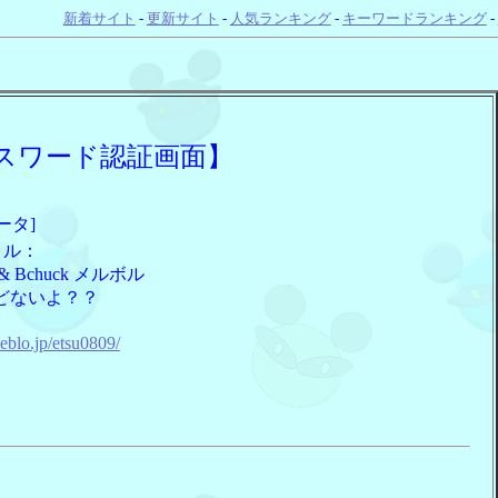
新着サイト
-
更新サイト
-
人気ランキング
-
キーワードランキング
-
スワード認証画面】
ータ]
トル：
k & Bchuck メルボル
どないよ？？
：
meblo.jp/etsu0809/