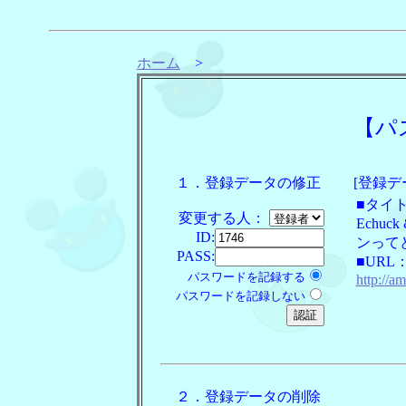
ホーム
>
【パ
１．登録データの修正
[登録デ
■タイ
変更する人：
Echuc
ID:
ンって
PASS:
■URL
パスワードを記録する
http://a
パスワードを記録しない
２．登録データの削除