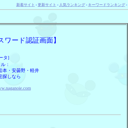
新着サイト
-
更新サイト
-
人気ランキング
-
キーワードランキング
-
スワード認証画面】
ータ]
トル：
松本・安曇野・軽井
宅探しなら
：
www.naganoie.com