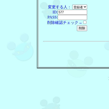
変更する人：
ID:
PASS:
削除確認チェック→