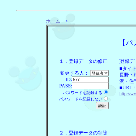
ホーム
>
【パ
１．登録データの修正
[登録デ
■タイ
変更する人：
長野・
ID:
沢・住
PASS:
■URL
パスワードを記録する
http://
パスワードを記録しない
２．登録データの削除