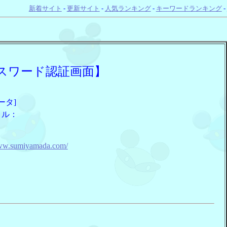
新着サイト
-
更新サイト
-
人気ランキング
-
キーワードランキング
-
スワード認証画面】
ータ]
トル：
：
www.sumiyamada.com/