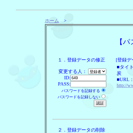
ホーム
>
【パ
１．登録データの修正
[登録デ
■タイ
変更する人：
炭
ID:
■URL
PASS:
http://
パスワードを記録する
パスワードを記録しない
２．登録データの削除