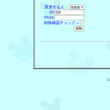
変更する人：
ID:
PASS:
削除確認チェック→
Yo