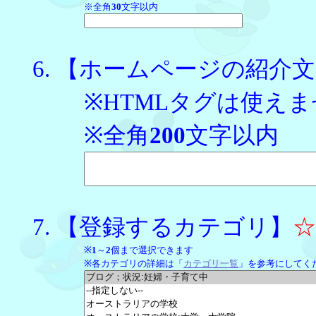
※全角
30
文字以内
【ホームページの紹介文
※HTMLタグは使え
※全角
200
文字以内
【登録するカテゴリ】
※
1
～
2
個まで選択できます
※各カテゴリの詳細は「
カテゴリ一覧
」を参考にしてく