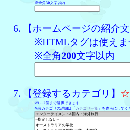
※全角
30
文字以内
【ホームページの紹介文
※HTMLタグは使え
※全角
200
文字以内
【登録するカテゴリ】
※
1
～
2
個まで選択できます
※各カテゴリの詳細は「
カテゴリ一覧
」を参考にしてく