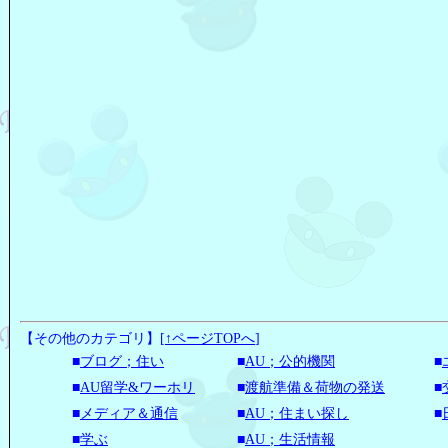
【その他のカテゴリ】
[
↑ページTOPへ
]
■
ブログ；住い
■
AU；公的機関
■
■
AU留学&ワーホリ
■
渡航準備＆荷物の発送
■
■
メディア＆通信
■
AU；住まい探し
■
■
学ぶ
■
AU；生活情報