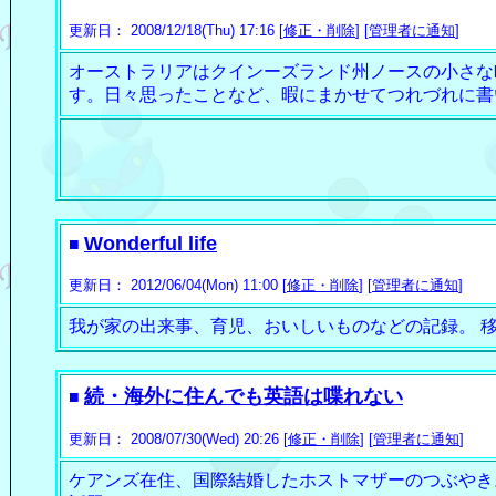
更新日： 2008/12/18(Thu) 17:16 [
修正・削除
] [
管理者に通知
]
オーストラリアはクインーズランド州ノースの小さな
す。日々思ったことなど、暇にまかせてつれづれに書
Wonderful life
■
更新日： 2012/06/04(Mon) 11:00 [
修正・削除
] [
管理者に通知
]
我が家の出来事、育児、おいしいものなどの記録。 
続・海外に住んでも英語は喋れない
■
更新日： 2008/07/30(Wed) 20:26 [
修正・削除
] [
管理者に通知
]
ケアンズ在住、国際結婚したホストマザーのつぶやき