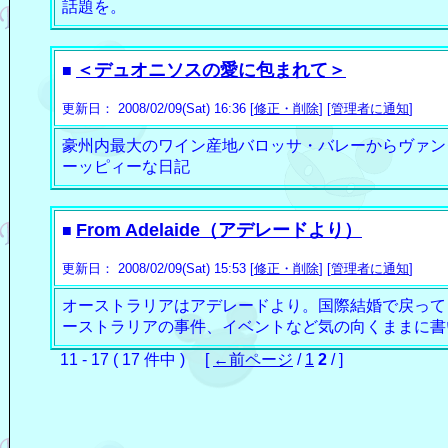
話題を。
＜デュオニソスの愛に包まれて＞
■
更新日： 2008/02/09(Sat) 16:36 [
修正・削除
] [
管理者に通知
]
豪州内最大のワイン産地バロッサ・バレーからヴァン
ーッピィーな日記
From Adelaide（アデレードより）
■
更新日： 2008/02/09(Sat) 15:53 [
修正・削除
] [
管理者に通知
]
オーストラリアはアデレードより。国際結婚で戻って
ーストラリアの事件、イベントなど気の向くままに書
11 - 17 ( 17 件中 ) [
←前ページ
/
1
2
/ ]