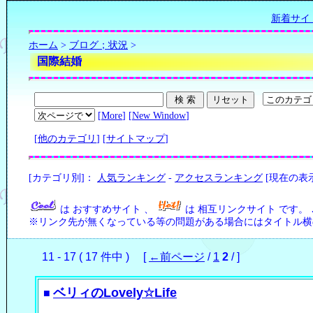
新着サイ
ホーム
>
ブログ；状況
>
国際結婚
[
More
] [
New Window
]
[
他のカテゴリ
] [
サイトマップ
]
[カテゴリ別]：
人気ランキング
-
アクセスランキング
[現在の表
は おすすめサイト 、
は 相互リンクサイト です。
※リンク先が無くなっている等の問題がある場合にはタイトル横の
11 - 17 ( 17 件中 ) [
←前ページ
/
1
2
/ ]
ベリィのLovely☆Life
■